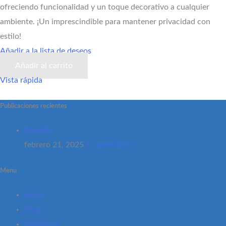
ofreciendo funcionalidad y un toque decorativo a cualquier
ambiente. ¡Un imprescindible para mantener privacidad con
estilo!
Añadir a la lista de deseos
Añadir al carrito
Vista rápida
Publicaciones recientes
Plantilla
febrero 21, 2025
1 comentario
Menu
Inicio
Shop
Contacto