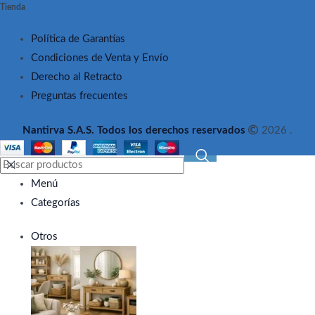
Tienda
Política de Garantías
Condiciones de Venta y Envío
Derecho al Retracto
Preguntas frecuentes
Nantirva S.A.S. Todos los derechos reservados
2026 .
Menú
Categorías
Otros