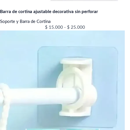
Barra de cortina ajustable decorativa sin perforar
Soporte y Barra de Cortina
$
15.000
-
$
25.000
Rango
de
precios:
desde
$ 10.000
hasta
$ 36.000