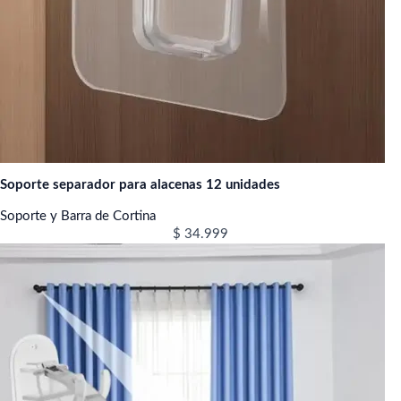
Soporte separador para alacenas 12 unidades
Soporte y Barra de Cortina
$
34.999
Rango
de
precios:
desde
$ 13.000
hasta
$ 46.400