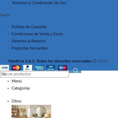
Términos y Condiciones de Uso
Tienda
Política de Garantías
Condiciones de Venta y Envío
Derecho al Retracto
Preguntas frecuentes
Nantirva S.A.S. Todos los derechos reservados
2026 .
Menú
Categorías
Otros