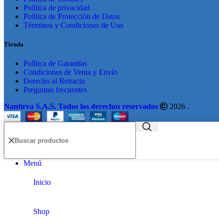
Política de privacidad
Política de Protección de Datos
Términos y Condiciones de Uso
Tienda
Política de Garantías
Condiciones de Venta y Envío
Derecho al Retracto
Preguntas frecuentes
Nantirva S.A.S. Todos los derechos reservados
2026 .
Menú
Inicio
Shop