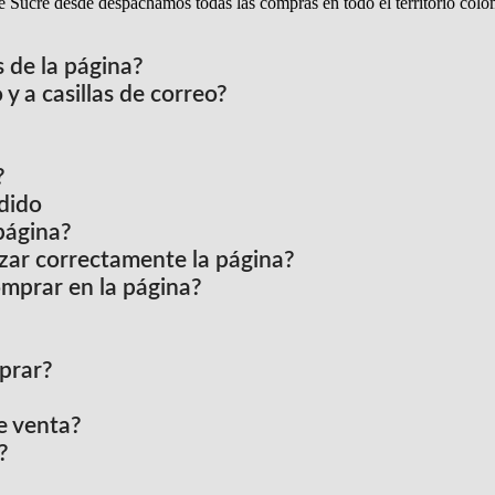
 Sucre desde despachamos todas las compras en todo el territorio col
 de la página?
y a casillas de correo?
?
dido
página?
izar correctamente la página?
mprar en la página?
prar?
e venta?
?