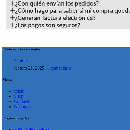
¿Con quién envían los pedidos?
¿Cómo hago para saber si mi compra quedó
¿Generan factura electrónica?
¿Los pagos son seguros?
Publicaciones recientes
Plantilla
febrero 21, 2025
1 comentario
Menu
Inicio
Shop
Contacto
Nosotros
Paginas Legales
Política de Cookies