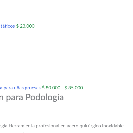
státicos
$
23.000
ta para uñas gruesas
$
80.000
-
$
85.000
n para Podología
ía Herramienta profesional en acero quirúrgico inoxidable