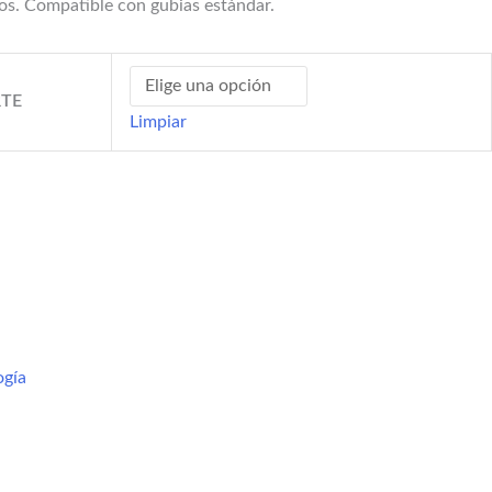
ros. Compatible con gubias estándar.
RTE
Limpiar
ogía